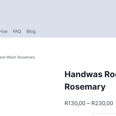
 Hoe
FAQ
Blog
and Wash Rosemary
Handwas Ro
Rosemary
P
R
130,00
–
R
230,00
r