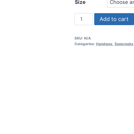
Size
R
t
Handwas
Add to cart
R
Roosmaryn
/
SKU:
N/A
Hand
Categories:
Handwas
,
Seepreeks
Wash
Rosemary
quantity