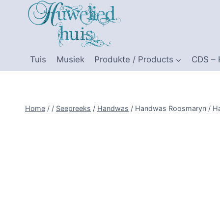
Skip
to
content
Tuis
Musiek
Produkte / Products
CDS –
Home
/
/
Seepreeks
/
Handwas
/
Handwas Roosmaryn / H