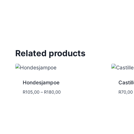
Related products
Hondesjampoe
Castil
Price
R
105,00
–
R
180,00
R
70,00
range:
R105,00
through
R180,00