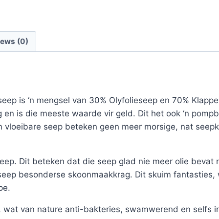
iews (0)
eep is ‘n mengsel van 30% Olyfolieseep en 70% Klapper
g en is die meeste waarde vir geld. Dit het ook ‘n pompb
en vloeibare seep beteken geen meer morsige, nat seep
seep. Dit beteken dat die seep glad nie meer olie bevat
ie seep besonderse skoonmaakkrag. Dit skuim fantasties,
pe.
ep, wat van nature anti-bakteries, swamwerend en selfs