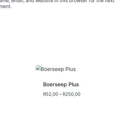
me, email, and website in this browser for the next
ment.
Boerseep Plus
Price
R
52,00
–
R
250,00
range:
R52,00
through
R250,00