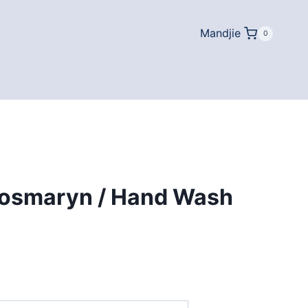
Mandjie
0
osmaryn / Hand Wash
rice
ange: