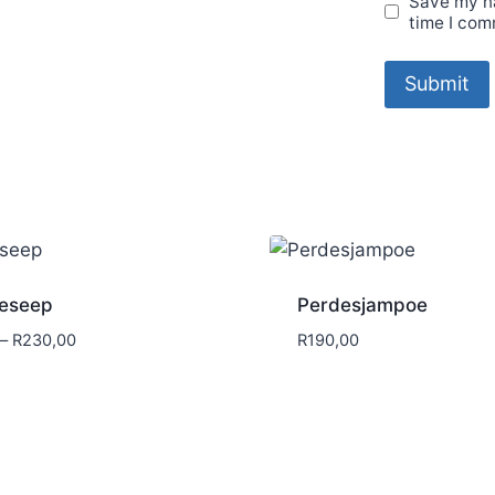
Save my na
time I com
leseep
Perdesjampoe
Price
–
R
230,00
R
190,00
range:
R70,00
through
R230,00